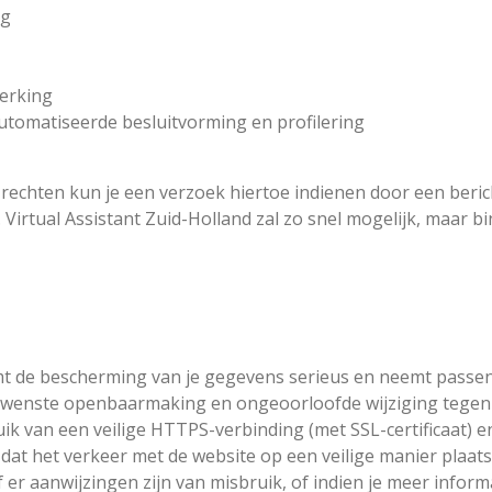
ng
erking
utomatiseerde besluitvorming en profilering
echten kun je een verzoek hiertoe indienen door een beric
. Virtual Assistant Zuid-Holland zal zo snel mogelijk, maar b
emt de bescherming van je gegevens serieus en neemt pass
wenste openbaarmaking en ongeoorloofde wijziging tegen t
ik van een veilige HTTPS-verbinding (met SSL-certificaat)
 dat het verkeer met de website op een veilige manier plaatsv
f er aanwijzingen zijn van misbruik, of indien je meer inform